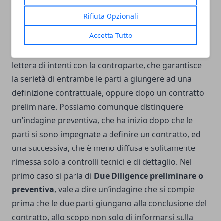
Rifiuta Opzionali
Attività preventiva e successiva
Accetta Tutto
Un’
attività investigativa di Due Diligenc
e in
genere ha inizio dopo che viene sottoscritta una
lettera di intenti con la controparte, che garantisce
la serietà di entrambe le parti a giungere ad una
definizione contrattuale, oppure dopo un contratto
preliminare. Possiamo comunque distinguere
un’indagine preventiva, che ha inizio dopo che le
parti si sono impegnate a definire un contratto, ed
una successiva, che è meno diffusa e solitamente
rimessa solo a controlli tecnici e di dettaglio. Nel
primo caso si parla di
Due Diligence preliminare o
preventiva
, vale a dire un’indagine che si compie
prima che le due parti giungano alla conclusione del
contratto, allo scopo non solo di informarsi sulla