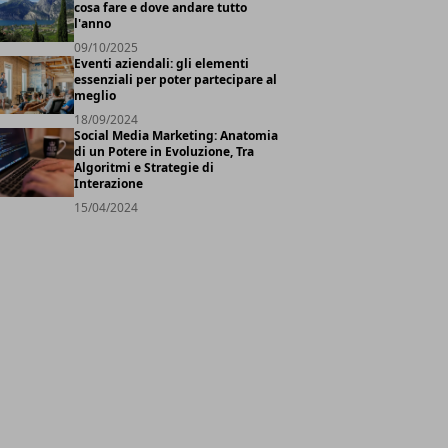
cosa fare e dove andare tutto
l'anno
09/10/2025
Eventi aziendali: gli elementi
essenziali per poter partecipare al
meglio
18/09/2024
Social Media Marketing: Anatomia
di un Potere in Evoluzione, Tra
Algoritmi e Strategie di
Interazione
15/04/2024