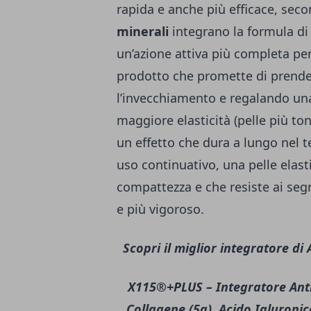
rapida e anche più efficace, secon
minerali
integrano la formula di
un’azione attiva più completa per
prodotto che promette di prend
l’invecchiamento e regalando una
maggiore elasticità (pelle più toni
un effetto che dura a lungo nel 
uso continuativo, una pelle elast
compattezza e che resiste ai seg
e più vigoroso.
Scopri il miglior integratore d
X115®+PLUS – Integratore Ant
Collagene (5g), Acido Ialuronic