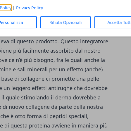
ca, elastica, più bella da vedere e con dei
Policy
|
Privacy Policy
l tempo. Tecnicamente è anche un
me vedremo la scarsa quantità di
Personalizza
Rifiuta Opzionali
Accetta Tut
ne dell’origine dello stesso, non fa
e leva di questo prodotto. Questo integratore
 viene più facilmente assorbito dal nostro
ve ce n’è più bisogno, fra le quali anche la
amine e sali minerali per un effetto (anche)
base di collagene ci promette una pelle
he un leggero effetti antirughe che dovrebbe
e il quale stimolando il derma dovrebbe a
e di nuovo collagene da parte della nostra
 che è otto forma di peptidi speciali,
ale di questa proteina avviene in maniera più