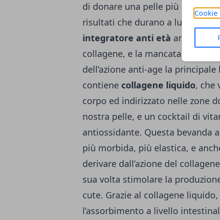
di donare una pelle più soda, toni
Cookie 
risultati che durano a lungo ne
integratore anti età
anche se co
collagene, e la mancata indicazio
dell’azione anti-age la principal
contiene
collagene liquido
, che
corpo ed indirizzato nelle zone do
nostra pelle, e un cocktail di vit
antiossidante. Questa bevanda a 
più morbida, più elastica, e anc
derivare dall’azione del collagen
sua volta stimolare la produzion
cute. Grazie al collagene liquido,
l’assorbimento a livello intestin