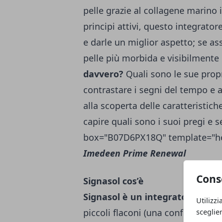
pelle grazie al collagene marino i
principi attivi, questo integrator
e darle un miglior aspetto; se 
pelle più morbida e visibilmente 
davvero?
Quali sono le sue propr
contrastare i segni del tempo e
alla scoperta delle caratteristich
capire quali sono i suoi pregi e 
box="B07D6PX18Q" template="ho
Imedeen Prime Renewal
Cons
Signasol cos’è
Signasol è un integratore di co
Utilizzi
piccoli flaconi (una confezione c
sceglie