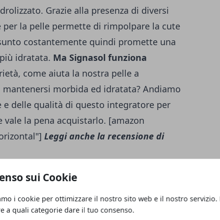
drolizzato. Grazie alla presenza di diversi
e per la pelle permette di rimpolpare la cute
assunto costantemente quindi promette una
più idratata.
Ma Signasol funziona
ietà, come aiuta la nostra pelle a
 a mantenersi morbida ed idratata? Andiamo
e e delle qualità di questo integratore per
se vale la pena acquistarlo. [amazon
rizontal"]
Leggi anche la recensione di
enso sui Cookie
llagene liquido da bere
sotto forma di
amo i cookie per ottimizzare il nostro sito web e il nostro servizio.
ontiene 28 fiale da 25 ml l’una) che promette
re a quali categorie dare il tuo consenso.