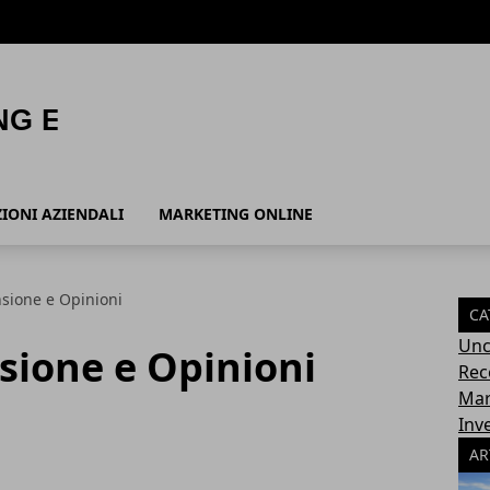
ZIONI AZIENDALI
MARKETING ONLINE
nsione e Opinioni
CA
Unc
sione e Opinioni
Rec
Mar
Inv
AR