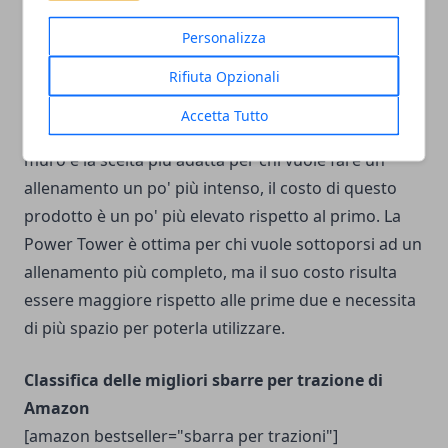
svantaggi, dunque la scelta dipende tutta da voi,
Personalizza
dalle vostre esigenze e disponibilità. La sbarra per
trazioni a porta è ottima se si vuole spendere poco e
Rifiuta Opzionali
avere al contempo la libertà di poter fare qualche
Accetta Tutto
trazione dovunque si vuole. La sbarra per trazioni a
muro è la scelta più adatta per chi vuole fare un
allenamento un po' più intenso, il costo di questo
prodotto è un po' più elevato rispetto al primo. La
Power Tower è ottima per chi vuole sottoporsi ad un
allenamento più completo, ma il suo costo risulta
essere maggiore rispetto alle prime due e necessita
di più spazio per poterla utilizzare.
Classifica delle migliori sbarre per trazione di
Amazon
[amazon bestseller="sbarra per trazioni"]