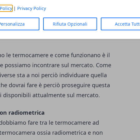
Policy
|
Privacy Policy
Personalizza
Rifiuta Opzionali
Accetta Tut
o le termocamere e come funzionano è il
ie possiamo incontrare sul mercato. Come
verse sta a noi perciò individuare quella
che dovrai fare è perciò proseguire questa
li disponibili attualmente sul mercato.
on radiometrica
 dobbiamo fare tra le termocamere ad
di termocamera ossia radiometrica e non