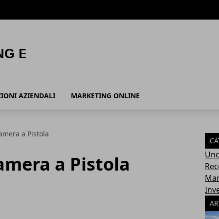
ZIONI AZIENDALI
MARKETING ONLINE
amera a Pistola
CA
Unc
amera a Pistola
Rec
Mar
Inv
AR