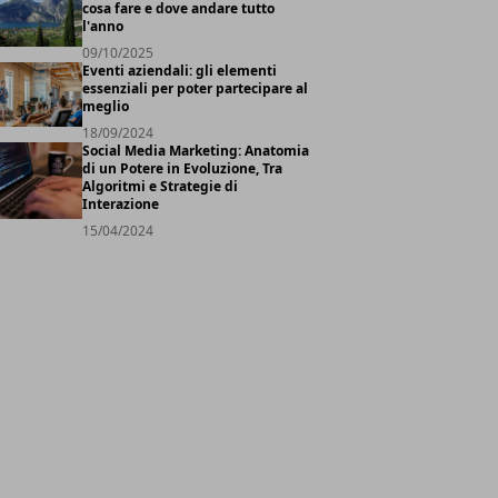
cosa fare e dove andare tutto
l'anno
09/10/2025
Eventi aziendali: gli elementi
essenziali per poter partecipare al
meglio
18/09/2024
Social Media Marketing: Anatomia
di un Potere in Evoluzione, Tra
Algoritmi e Strategie di
Interazione
15/04/2024