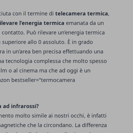
iuta con il termine di
telecamera termica
,
ilevare l’energia termica
emanata da un
 contatto. Può rilevare un’energia termica
superiore allo 0 assoluto. È in grado
ura in un’area ben precisa effettuando una
una tecnologia complessa che molto spesso
film o al cinema ma che ad oggi è un
mazon bestseller="termocamera
ad infrarossi?
to molto simile ai nostri occhi, è infatti
magnetiche che la circondano. La differenza