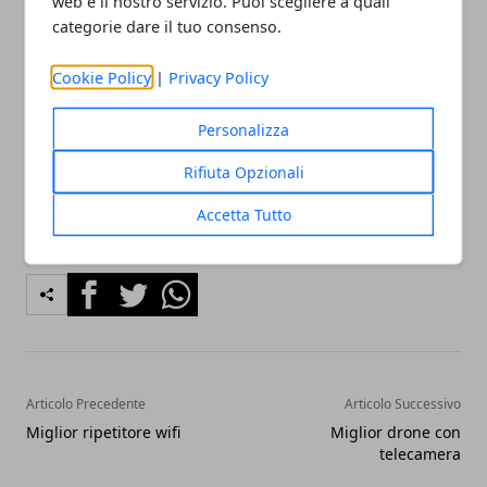
web e il nostro servizio. Puoi scegliere a quali
protezione all’immersione, non oltre tre metri, per
categorie dare il tuo consenso.
massimo un’ora.
Cookie Policy
|
Privacy Policy
Miglior cronometro sportivo
Personalizza
[amazon bestseller="cronometro sportivo"]
Rifiuta Opzionali
Accetta Tutto
Facebook
Twitter
Whatsapp
Articolo Precedente
Articolo Successivo
Miglior ripetitore wifi
Miglior drone con
telecamera